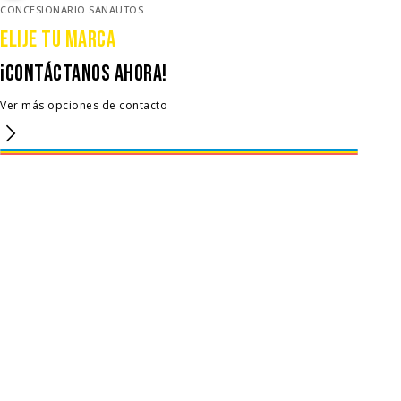
CONCESIONARIO SANAUTOS
Elije tu Marca
¡CONTÁCTANOs AHORA!
Ver más opciones de contacto
Renault
Toyota
Multimarca
Suzuki - Subaru - Citroen - GWM
Canal exclusivo
Canal exclusivo