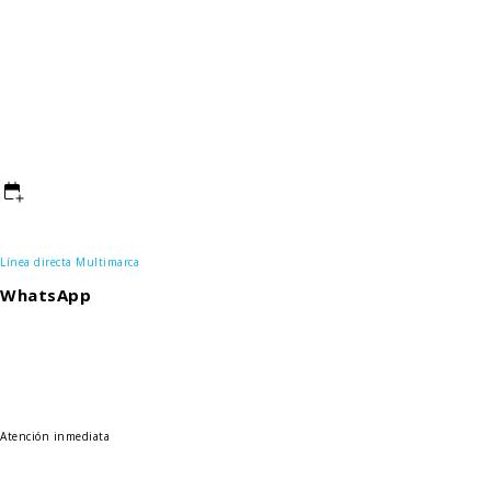
+57 3232540540
+57 3103157070
+57 3103157050
Línea directa Multimarca
WhatsApp
Agenda tu taller
Agenda tu taller
Agenda tu taller
Atención inmediata
Déjanos tus datos
Déjanos tus datos