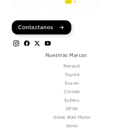
Contactanos
Nuestras Marcas
Renault
Toyota
Suzuki
Citroën
Subaru
DFSK
Great Wall Motor
Seres